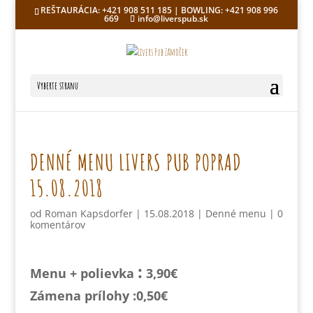
REŠTAURÁCIA: +421 908 511 185 | BOWLING: +421 908 996
669
info@liverspub.sk
Vyberte stranu
DENNÉ MENU LIVERS PUB POPRAD
15.08.2018
od
Roman Kapsdorfer
|
15.08.2018
|
Denné menu
|
0
komentárov
:
Menu + polievka
3,90€
Zámena prílohy :0,
50€