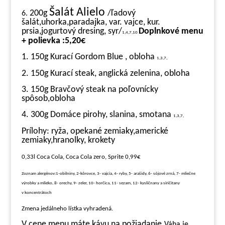
Šalát Alielo
200g
/ľadový
6.
šalát,uhorka,paradajka, var. vajce, kur.
prsia,jogurtový dresing, syr/
Doplnkové menu
1,4,7,10
+ polievka :5,20€
1. 150g Kurací Gordom Blue , obloha
1,3,7,
2. 150g Kurací steak, anglická zelenina, obloha
3. 150g Bravčový steak na poľovnícky
spôsob,obloha
4. 300g Domáce pirohy, slanina, smotana
1,3,7,
Prílohy: ryža, opekané zemiaky,americké
zemiaky,hranolky, krokety
0,33l Coca Cola, Coca Cola zero, Sprite 0,99€
Zoznam alergénov:1-obilniny, 2-kôrovce, 3- vajcia, 4- ryby, 5- arašidy, 6- sójové zrná, 7- mliečne
výrobky a mlieko, 8- orechy, 9- zeler, 10- horčica, 11- sezam, 12- kysličnany a siričitany
v koncentrátoch
Zmena jedálneho lístka vyhradená.
V cene menu máte kávu na požiadanie.
Váha je