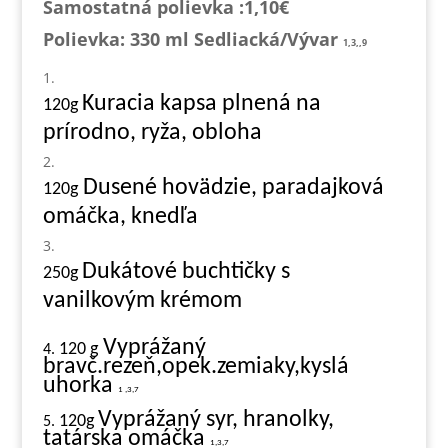
Samostatná polievka :1,1
0€
Polievka: 330 ml
Sedliacká
/Vývar
1,3,,9
Kuracia kapsa plnená na
120g
prírodno, ryža, obloha
Dusené hovädzie, paradajková
120g
omáčka, knedľa
Dukátové buchtičky s
250g
vanilkovým krémom
Vyprážaný
120 g
4.
bravč.rezeň,opek.zemiaky,kyslá
uhorka
1 ,3,7
Vyprážaný syr, hranolky,
120g
5.
tatárska omáčka
1,3,7