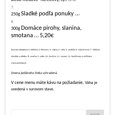
1,4,7,10
Sladké podľa ponuky
250g
1,3,7
Domáce pirohy, slanina,
3
00g
smotana
5,20€
1,3,7,
Zoznam alergénov:1-obilniny, 2-kôrovce, 3- vajcia, 4- ryby, 5- arašidy, 6- sójové zrná, 7- mliečne
výrobky a mlieko, 8- orechy, 9- zeler, 10- horčica, 11- sezam, 12- kysličnany a siričitany
v koncentrátoch
Zmena jedálneho lístka vyhradená
V cene menu máte kávu na požiadanie.
Váha je
uvedená v surovom stave.