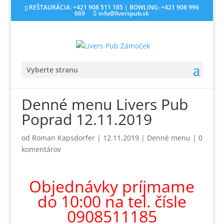
REŠTAURÁCIA: +421 908 511 185 | BOWLING: +421 908 996
669
info@liverspub.sk
Vyberte stranu
Denné menu Livers Pub
Poprad 12.11.2019
od
Roman Kapsdorfer
|
12.11.2019
|
Denné menu
|
0
komentárov
Objednávky príjmame
do 10:00 na tel. čísle
0908511185