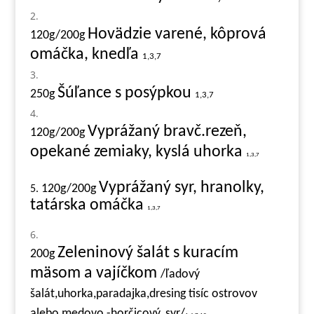
Hovädzie varené, kôprová
120g/200g
omáčka, knedľa
1,3,7
Šúľance s posýpkou
250g
1,3,7
Vyprážaný bravč.rezeň,
120g/200g
opekané zemiaky, kyslá uhorka
1,3,7
Vyprážaný syr, hranolky,
120g/200g
5.
tatárska omáčka
1,3,7
Zeleninový šalát s kuracím
200g
mäsom a vajíčkom
/ľadový
šalát,uhorka,paradajka,dresing tisíc ostrovov
alebo medovo -horčicový, syr/