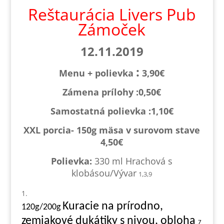
Reštaurácia Livers Pub
Zámoček
12.11.2019
:
Menu + polievka
3,90€
Zámena prílohy :0,
50€
Samostatná polievka :1,1
0€
XXL porcia- 150g mäsa v surovom stave
4,50€
Polievka:
330 ml Hrachová s
klobásou/Vývar
1,3,9
Kuracie na prírodno,
120g/200g
zemiakové dukátiky s nivou, obloha
7