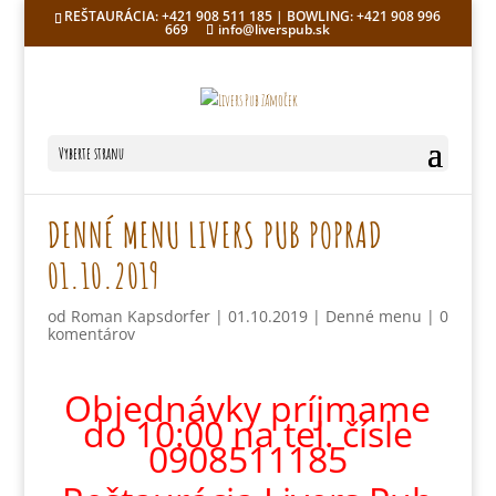
REŠTAURÁCIA: +421 908 511 185 | BOWLING: +421 908 996
669
info@liverspub.sk
Vyberte stranu
DENNÉ MENU LIVERS PUB POPRAD
01.10.2019
od
Roman Kapsdorfer
|
01.10.2019
|
Denné menu
|
0
komentárov
Objednávky príjmame
do 10:00 na tel. čísle
0908511185