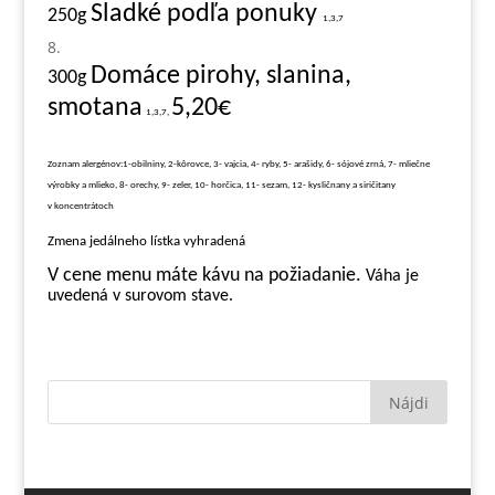
Sladké podľa ponuky
250g
1,3,7
Domáce pirohy, slanina,
3
00g
smotana
5,20€
1,3,7,
Zoznam alergénov:1-obilniny, 2-kôrovce, 3- vajcia, 4- ryby, 5- arašidy, 6- sójové zrná, 7- mliečne
výrobky a mlieko, 8- orechy, 9- zeler, 10- horčica, 11- sezam, 12- kysličnany a siričitany
v koncentrátoch
Zmena jedálneho lístka vyhradená
V cene menu máte kávu na požiadanie.
Váha je
uvedená v surovom stave.