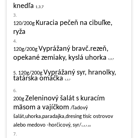
knedľa
1,3,7
Kuracia pečeň na cibuľke,
120/200g
ryža
Vyprážaný bravč.rezeň,
120g/200g
opekané zemiaky, kyslá uhorka
1,3,7
Vyprážaný syr, hranolky,
120g/200g
5.
tatárska omáčka
1,3,7
Zeleninový šalát s kuracím
200g
mäsom a vajíčkom
/ľadový
šalát,uhorka,paradajka,dresing tisíc ostrovov
alebo medovo -horčicový, syr/
1,4,7,10