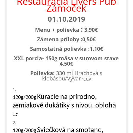
Reštaurácia Livers Pub
Zámoček
01.10.2019
:
Menu + polievka
3,90€
Zámena prílohy :0,
50€
Samostatná polievka :1,1
0€
XXL porcia- 150g mäsa v surovom stave
4,50€
Polievka:
330 ml Hrachová s
klobásou/Vývar
1,3,,9
Kuracie na prírodno,
120g/200g
zemiakové dukátiky s nivou, obloha
1,7
Sviečková na smotane,
120g/200g