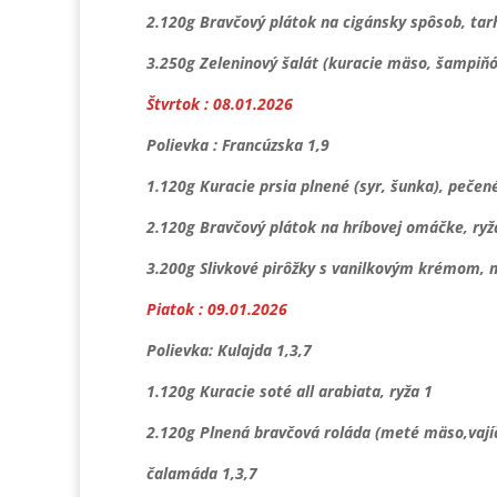
2.120g Bravčový plátok na cigánsky spôsob, tar
3.250g Zeleninový šalát (kuracie mäso, šampiňó
Štvrtok : 08.01.2026
Polievka : Francúzska 1,9
1.120g Kuracie prsia plnené (syr, šunka), pečen
2.120g Bravčový plátok na hríbovej omáčke, ryž
3.200g Slivkové pirôžky s vanilkovým krémom, 
Piatok : 09.01.2026
Polievka: Kulajda 1,3,7
1.120g Kuracie soté all arabiata, ryža 1
2.120g Plnená bravčová roláda (meté mäso,vají
čalamáda 1,3,7