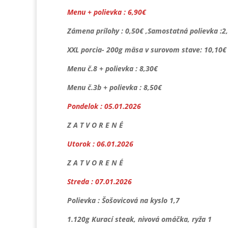
Menu + polievka : 6,90€
Zámena prílohy : 0,50€ ,Samostatná polievka :2
XXL porcia- 200g mäsa v surovom stave: 10,10€
Menu č.8 + polievka : 8,30€
Menu č.3b + polievka : 8,50€
Pondelok : 05.01.2026
Z A T V O R E N É
Utorok : 06.01.2026
Z A T V O R E N É
Streda : 07.01.2026
Polievka : Šošovicová na kyslo 1,7
1.120g Kurací steak, nivová omáčka, ryža 1