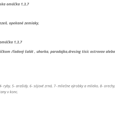
rska omáčka 1,3,7
rezeň, opekané zemiaky,
 omáčka 1,3,7
čkom /ľadový šalát , uhorka, paradajka,dresing tisíc ostrovov alebo
- ryby, 5- arašidy, 6- sójové zrná, 7- mliečne výrobky a mlieko, 8- orechy,
tany v konc.