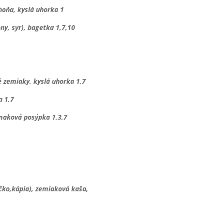
hoňa, kyslá uhorka 1
ny, syr), bagetka 1,7,10
é zemiaky, kyslá uhorka 1,7
a 1,7
maková posýpka 1,3,7
čko,kápia), zemiaková kaša,