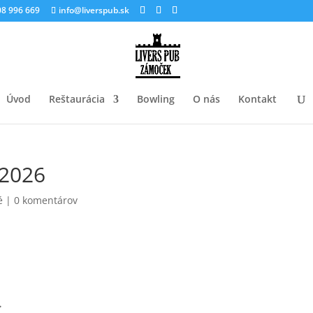
8 996 669
info@liverspub.sk
Úvod
Reštaurácia
Bowling
O nás
Kontakt
.2026
é
|
0 komentárov
.