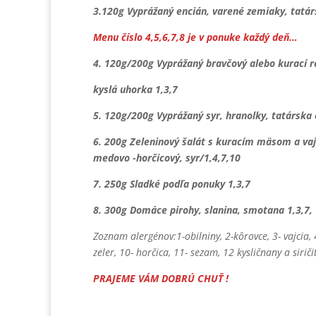
3.120g Vyprážaný encián, varené zemiaky, tatá
Menu číslo 4,5,6,7,8 je v ponuke každý deň…
4. 120g/200g Vyprážaný bravčový alebo kurací 
kyslá uhorka 1,3,7
5. 120g/200g Vyprážaný syr, hranolky, tatárska
6. 200g Zeleninový šalát s kuracím mäsom a vají
medovo -horčicový, syr/1,4,7,10
7. 250g Sladké podľa ponuky 1,3,7
8. 300g Domáce pirohy, slanina, smotana 1,3,7,
Zoznam alergénov:1-obilniny, 2-kôrovce, 3- vajcia, 4
zeler, 10- horčica, 11- sezam, 12 kysličnany a siriči
PRAJEME VÁM DOBRÚ CHUŤ !