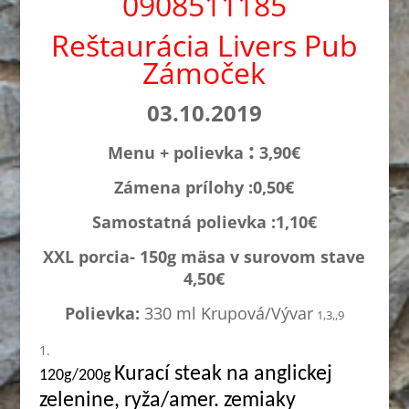
0908511185
Reštaurácia Livers Pub
Zámoček
03.10.2019
:
Menu + polievka
3,90€
Zámena prílohy :0,
50€
Samostatná polievka :1,1
0€
XXL porcia- 150g mäsa v surovom stave
4,50€
Polievka:
330 ml Krupová/Vývar
1,3,,9
Kurací steak na anglickej
120g/200g
zelenine, ryža/amer. zemiaky