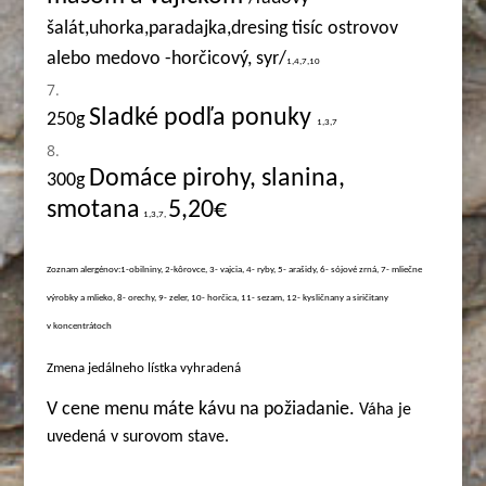
šalát,uhorka,paradajka,dresing tisíc ostrovov
alebo medovo -horčicový, syr/
1,4,7,10
Sladké podľa ponuky
250g
1,3,7
Domáce pirohy, slanina,
3
00g
smotana
5,20€
1,3,7,
Zoznam alergénov:1-obilniny, 2-kôrovce, 3- vajcia, 4- ryby, 5- arašidy, 6- sójové zrná, 7- mliečne
výrobky a mlieko, 8- orechy, 9- zeler, 10- horčica, 11- sezam, 12- kysličnany a siričitany
v koncentrátoch
Zmena jedálneho lístka vyhradená
V cene menu máte kávu na požiadanie.
Váha je
uvedená v surovom stave.