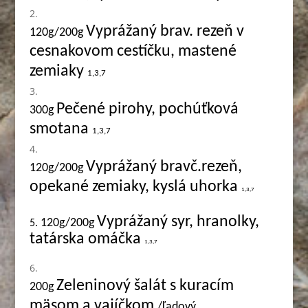
Vyprážaný brav. rezeň v
120g/200g
cesnakovom cestíčku, mastené
zemiaky
1,3,7
Pečené pirohy, pochúťková
300g
smotana
1,3,7
Vyprážaný bravč.rezeň,
120g/200g
opekané zemiaky, kyslá uhorka
1,3,7
Vyprážaný syr, hranolky,
120g/200g
5.
tatárska omáčka
1,3,7
Zeleninový šalát s kuracím
200g
mäsom a vajíčkom
/ľadový