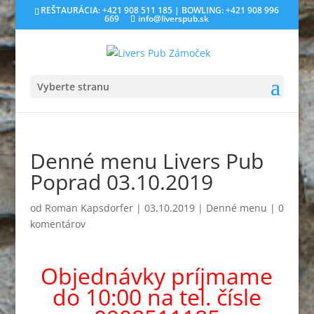
REŠTAURÁCIA: +421 908 511 185 | BOWLING: +421 908 996
669
info@liverspub.sk
Vyberte stranu
Denné menu Livers Pub
Poprad 03.10.2019
od
Roman Kapsdorfer
|
03.10.2019
|
Denné menu
|
0
komentárov
Objednávky príjmame
do 10:00 na tel. čísle