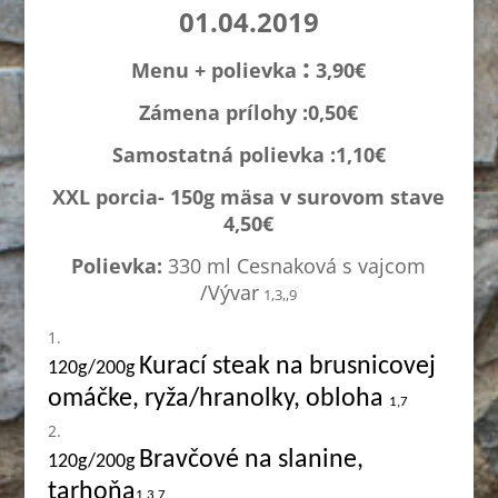
01.04.2019
:
Menu + polievka
3,90€
Zámena prílohy :0,
50€
Samostatná polievka :1,1
0€
XXL porcia- 150g mäsa v surovom stave
4,50€
Polievka:
330 ml Cesnaková s vajcom
/Vývar
1,3,,9
Kurací steak na brusnicovej
120g/200g
omáčke, ryža/hranolky, obloha
1,7
Bravčové na slanine,
120g/200g
tarhoňa
1,3,7