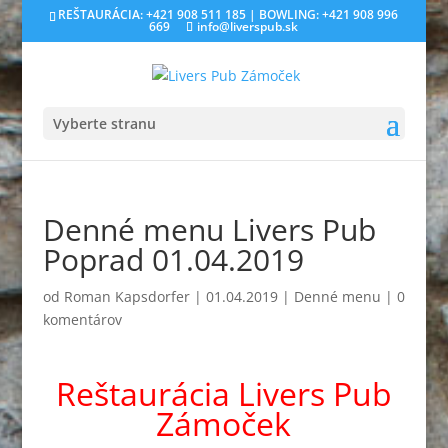
REŠTAURÁCIA: +421 908 511 185 | BOWLING: +421 908 996
669
info@liverspub.sk
Vyberte stranu
Denné menu Livers Pub
Poprad 01.04.2019
od
Roman Kapsdorfer
|
01.04.2019
|
Denné menu
|
0
komentárov
Reštaurácia Livers Pub
Zámoček