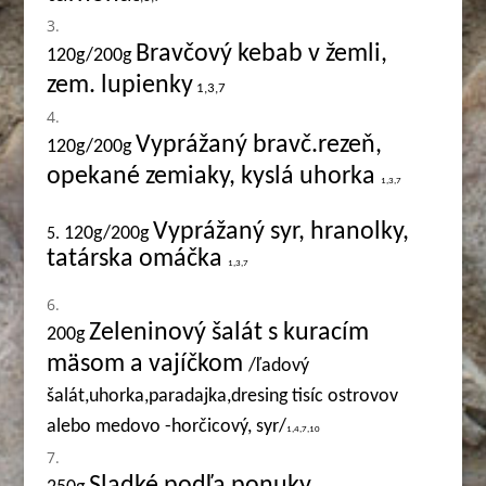
Bravčový kebab v žemli,
120g/200g
zem. lupienky
1,3,7
Vyprážaný bravč.rezeň,
120g/200g
opekané zemiaky, kyslá uhorka
1,3,7
Vyprážaný syr, hranolky,
120g/200g
5.
tatárska omáčka
1,3,7
Zeleninový šalát s kuracím
200g
mäsom a vajíčkom
/ľadový
šalát,uhorka,paradajka,dresing tisíc ostrovov
alebo medovo -horčicový, syr/
1,4,7,10