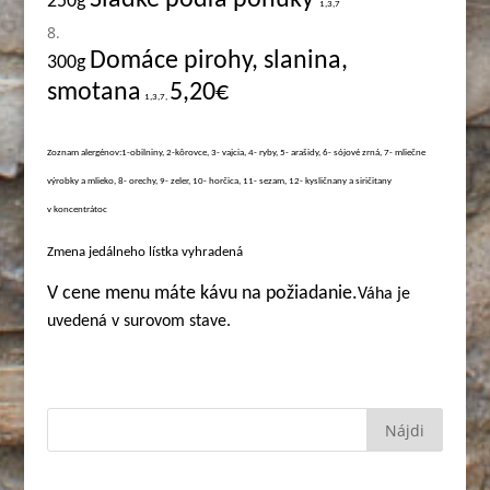
Sladké podľa ponuky
250g
1,3,7
Domáce pirohy, slanina,
3
00g
smotana
5,20€
1,3,7,
Zoznam alergénov:1-obilniny, 2-kôrovce, 3- vajcia, 4- ryby, 5- arašidy, 6- sójové zrná, 7- mliečne
výrobky a mlieko, 8- orechy, 9- zeler, 10- horčica, 11- sezam, 12- kysličnany a siričitany
v koncentrátoc
Zmena jedálneho lístka vyhradená
V cene menu máte kávu na požiadanie.
Váha je
uvedená v surovom stave.