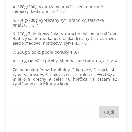
4. 120g/200g Vyprážaný bravč.rezeň, opekané
zemiaky, kyslá uhorka 1,3,7
5. 120g/200g Vyprážaný syr, hranolky, tatárska
omáčka 1,3,7
6. 200g Zeleninový šalát s kuracím mäsom a vajíčkom
/ľadový šalát,uhorka,paradajka,dresing tisíc ostrovov
alebo medovo -horčicový, syr/1,4,7,10
7. 250g Sladké podľa ponuky 1,3,7
8. 300g Domáce pirohy, slanina, smotana 1,3,7, 5,20€
Zoznam alergénov:1-obilniny, 2-kôrovce, 3- vajcia, 4-
ryby, 5- arašidy, 6- sójové zrná, 7- mliečne výrobky a
mlieko, 8- orechy, 9- zeler, 10- horčica, 11- sezam, 12
kysličnany a siričitany v konc.