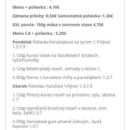
Menu + polievka :
4,10€
Zámena prílohy :0,50€ Samostatná polievka :1,30€
XXL porcia- 150g mäsa v surovom stave 4,70€
Menu č.8 + polievka : 5,20€
Pondelok
Polievka:Paradajková so syrom 1,7/Vývar
1,3,7,9
1.120g Kurací steak na fazuľkových strukoch,
ryža/hranolky
2.120g Belehradský rezeň, zemiaky s lečom 1,
3.300g Penne s tuniakom chilly a paradajkami 1,3,7
Utorok
Polievka: Fazuľová 1/Vývar 1,3,7,9
1.120g Plnený kurací rezeň na prírodno, ryža, obloha
1,7
2.120g Vyprážaný bravčový rezeň v sezame, zem.
kaša, šalát1,3,7
3.300g Zemiakové gule plnené údeným , kyslá
kapusta 1,3,7