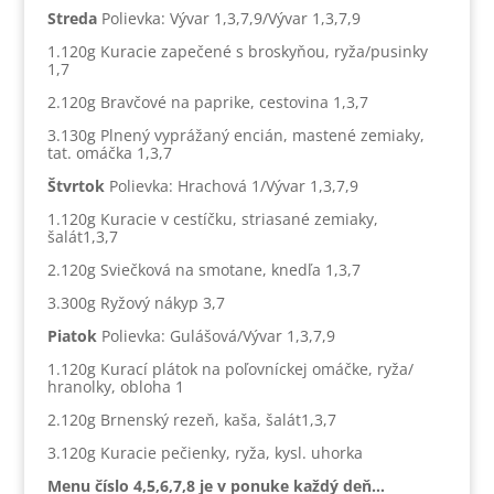
Streda
Polievka: Vývar 1,3,7,9/Vývar 1,3,7,9
1.120g Kuracie zapečené s broskyňou, ryža/pusinky
1,7
2.120g Bravčové na paprike, cestovina 1,3,7
3.130g Plnený vyprážaný encián, mastené zemiaky,
tat. omáčka 1,3,7
Štvrtok
Polievka: Hrachová 1/Vývar 1,3,7,9
1.120g Kuracie v cestíčku, striasané zemiaky,
šalát1,3,7
2.120g Sviečková na smotane, knedľa 1,3,7
3.300g Ryžový nákyp 3,7
Piatok
Polievka: Gulášová/Vývar 1,3,7,9
1.120g Kurací plátok na poľovníckej omáčke, ryža/
hranolky, obloha 1
2.120g Brnenský rezeň, kaša, šalát1,3,7
3.120g Kuracie pečienky, ryža, kysl. uhorka
Menu číslo 4,5,6,7,8 je v ponuke každý deň…