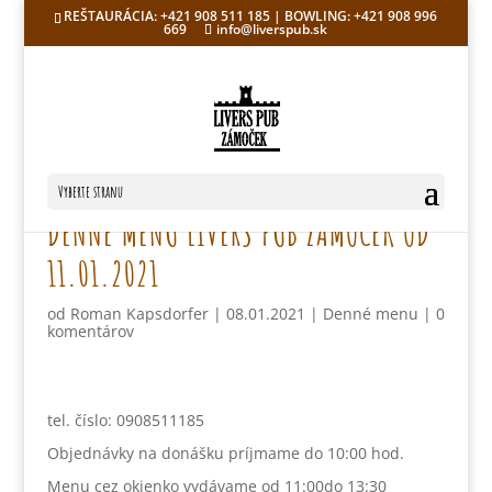
REŠTAURÁCIA: +421 908 511 185 | BOWLING: +421 908 996
669
info@liverspub.sk
Vyberte stranu
DENNÉ MENU LIVERS PUB ZÁMOČEK OD
11.01.2021
od
Roman Kapsdorfer
|
08.01.2021
|
Denné menu
|
0
komentárov
tel. číslo: 0908511185
Objednávky na donášku príjmame do 10:00 hod.
Menu cez okienko vydávame od 11:00do 13:30