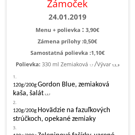
Zámoček
24.01.2019
:
Menu + polievka
3,90€
Zámena prílohy :0,
50€
Samostatná polievka :1,1
0€
Polievka:
330 ml Zemiaková
Vývar
/
1,7
1,3,,9
Gordon Blue, zemiaková
120g/200g
kaša, šalát
1,3,7
Hovädzie na fazuľkových
120g/200g
strúčkoch, opekané zemiaky