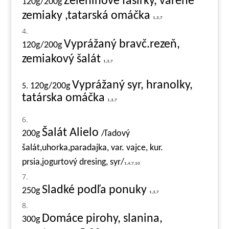
Zeleninové fašírky, varené
120g/200g
zemiaky ,tatarská omáčka
1,3,7
Vyprážaný bravč.rezeň,
120g/200g
zemiakový šalát
1,3,7
Vyprážaný syr, hranolky,
120g/200g
5.
tatárska omáčka
1,3,7
Šalát Alielo
200g
/ľadový
šalát,uhorka,paradajka, var. vajce, kur.
prsia,jogurtový dresing, syr/
1,4,7,10
Sladké podľa ponuky
250g
1,3,7
Domáce pirohy, slanina,
3
00g