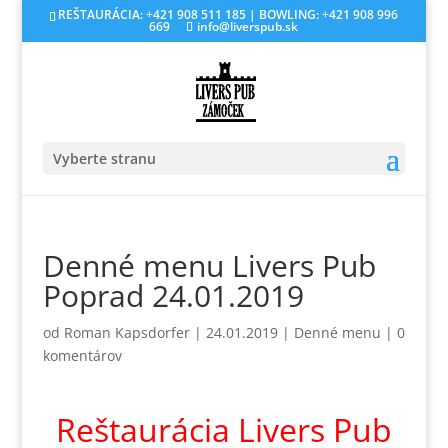
REŠTAURÁCIA: +421 908 511 185 | BOWLING: +421 908 996
669
info@liverspub.sk
Vyberte stranu
Denné menu Livers Pub
Poprad 24.01.2019
od
Roman Kapsdorfer
|
24.01.2019
|
Denné menu
|
0
komentárov
Reštaurácia Livers Pub