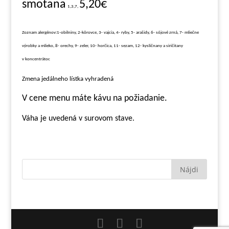
smotana
5,20€
1,3,7,
Zoznam alergénov:1-obilniny, 2-kôrovce, 3- vajcia, 4- ryby, 5- arašidy, 6- sójové zrná, 7- mliečne
výrobky a mlieko, 8- orechy, 9- zeler, 10- horčica, 11- sezam, 12- kysličnany a siričitany
v koncentrátoc
Zmena jedálneho lístka vyhradená
V cene menu máte kávu na požiadanie.
Váha je uvedená v surovom stave.