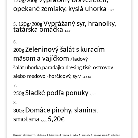
Vyprážaný bravč.rezeň,
120g/200g
opekané zemiaky, kyslá uhorka
1,3,7
Vyprážaný syr, hranolky,
120g/200g
5.
tatárska omáčka
1,3,7
Zeleninový šalát s kuracím
200g
mäsom a vajíčkom
/ľadový
šalát,uhorka,paradajka,dresing tisíc ostrovov
alebo medovo -horčicový, syr/
1,4,7,10
Sladké podľa ponuky
250g
1,3,7
Domáce pirohy, slanina,
3
00g
smotana
5,20€
1,3,7,
Zoznam alergénov:1-obilniny, 2-kôrovce, 3- vajcia, 4- ryby, 5- arašidy, 6- sójové zrná, 7- mliečne