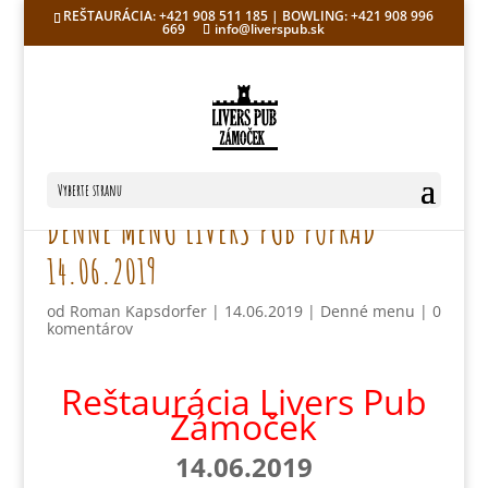
REŠTAURÁCIA: +421 908 511 185 | BOWLING: +421 908 996
669
info@liverspub.sk
Vyberte stranu
DENNÉ MENU LIVERS PUB POPRAD
14.06.2019
od
Roman Kapsdorfer
|
14.06.2019
|
Denné menu
|
0
komentárov
Reštaurácia Livers Pub
Zámoček
14.06.2019