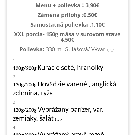
:
Menu + polievka
3,90€
Zámena prílohy :0,
50€
Samostatná polievka :1,1
0€
XXL porcia- 150g mäsa v surovom stave
4,50€
Polievka:
330 ml Gulášová/
Vývar
1,3,,9
Kuracie soté, hranolky
120g/200g
1
Hovädzie varené , anglická
120g/200g
zelenina, ryža
Vyprážaný parízer, var.
120g/200g
zemiaky, šalát
1,3,7